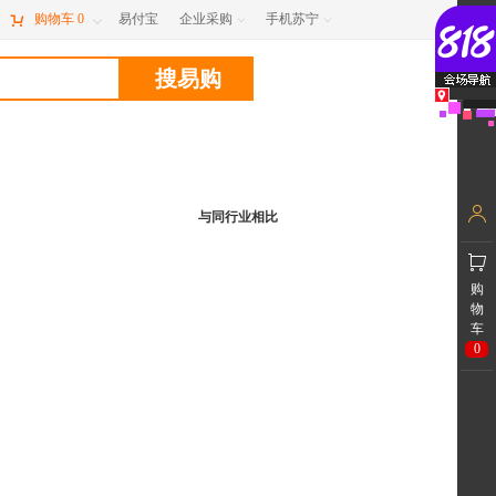

购物车
0
易付宝
企业采购
手机苏宁



与同行业相比
购
物
车
0