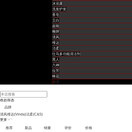
净化除味
沐浴露
清洁用品
洗发护发
衣物洗护
洗涤清洁用品
皮具护理
香皂
身体沐浴
立白
沐浴露
超能
手部护理
雕牌
洗手液
香皂
清风
洗护发
维达
洗发水
护发素
发膜
洁柔
口腔护理
仕马多功能清洁剂
牙膏
漱口水/口喷
黑人
面部护肤
六神
防晒隔离
拉芳
生活用纸
蜂花
抽纸
卷纸
手帕纸
湿巾纸
厨房用纸
湿厕纸
首页
收起筛选
品牌
清风
维达(Vinda)
洁柔(C&S)
更多
推荐
新品
销量
评价
价格