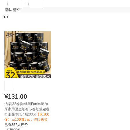
-
确认
清空
1
/1
¥
131.
00
洁柔[32卷]卷纸黑Face4层加
厚家用卫生纸有芯卷纸整箱餐
巾纸面巾纸 4层200g
【618大
促】满100减5元，进店购买
已有
352
人评价
好评
99%