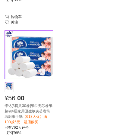
购物车
关注
¥
56.
00
维达[3提共30卷]纸巾无芯卷纸
超韧4层家用卫生纸实芯卷筒
纸厕纸手纸
【618大促】满
100减5元，进店购买
已有
762
人评价
好评
99%