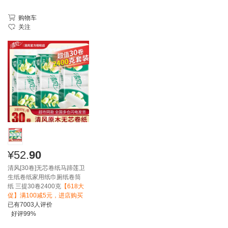
购物车
关注
¥
52.
90
清风[30卷]无芯卷纸马蹄莲卫
生纸卷纸家用纸巾厕纸卷筒
纸 三提30卷2400克
【618大
促】满100减5元，进店购买
已有
7003
人评价
好评
99%