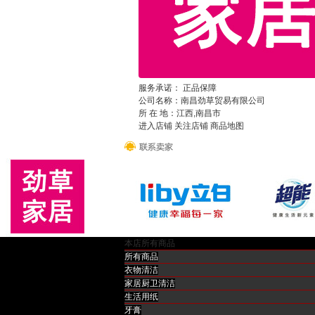
服务承诺：
正品保障
公司名称：
南昌劲草贸易有限公司
所 在 地：
江西,南昌市
进入店铺
关注店铺
商品地图
本店所有商品
所有商品
衣物清洁
商品分类
家居厨卫清洁
全部商品
按销量
按新品
按价格
生活用纸
生活日用
牙膏