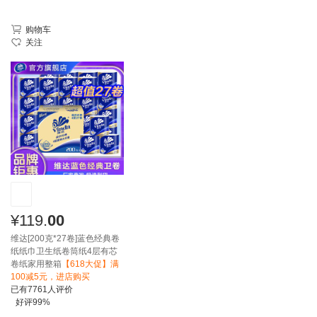
购物车
关注
¥
119.
00
维达[200克*27卷]蓝色经典卷
纸纸巾卫生纸卷筒纸4层有芯
卷纸家用整箱
【618大促】满
100减5元，进店购买
已有
7761
人评价
好评
99%