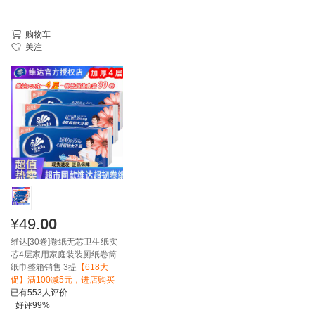
购物车
关注
¥
49.
00
维达[30卷]卷纸无芯卫生纸实
芯4层家用家庭装装厕纸卷筒
纸巾整箱销售 3提
【618大
促】满100减5元，进店购买
已有
553
人评价
好评
99%